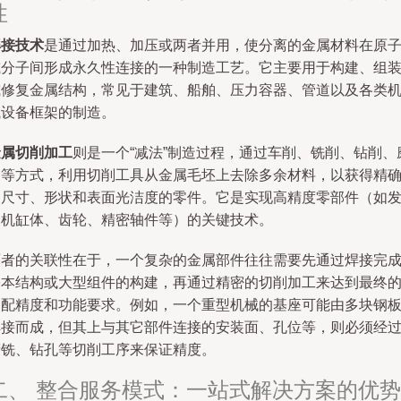
性
焊接技术
是通过加热、加压或两者并用，使分离的金属材料在原
或分子间形成永久性连接的一种制造工艺。它主要用于构建、组
或修复金属结构，常见于建筑、船舶、压力容器、管道以及各类
械设备框架的制造。
金属切削加工
则是一个“减法”制造过程，通过车削、铣削、钻削、
削等方式，利用切削工具从金属毛坯上去除多余材料，以获得精
的尺寸、形状和表面光洁度的零件。它是实现高精度零部件（如
动机缸体、齿轮、精密轴件等）的关键技术。
两者的关联性在于，一个复杂的金属部件往往需要先通过焊接完
基本结构或大型组件的构建，再通过精密的切削加工来达到最终
装配精度和功能要求。例如，一个重型机械的基座可能由多块钢
焊接而成，但其上与其它部件连接的安装面、孔位等，则必须经
精铣、钻孔等切削工序来保证精度。
二、 整合服务模式：一站式解决方案的优势